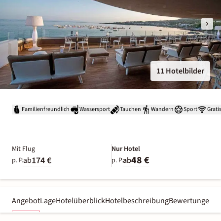
11 Hotelbilder
Familienfreundlich
Wassersport
Tauchen
Wandern
Sport
Grati
Mit Flug
Nur Hotel
48 €
174 €
ab
ab
p. P.
p. P.
Angebot
Lage
Hotelüberblick
Hotelbeschreibung
Bewertungen