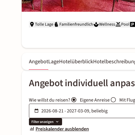
Tolle Lage
Familienfreundlich
Wellness
Pool
Angebot
Lage
Hotelüberblick
Hotelbeschreibun
Angebot individuell anpa
Wie willst du reisen?
Eigene Anreise
Mit Flu
Filter anzeigen
Preiskalender ausblenden