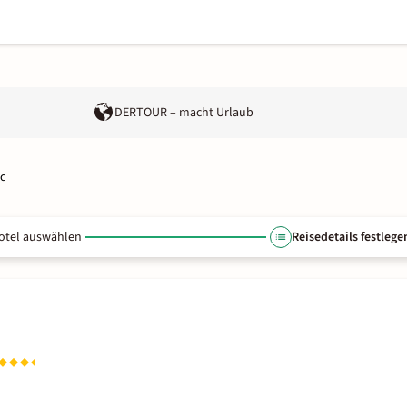
DERTOUR – macht Urlaub
c
otel auswählen
Reisedetails festlege