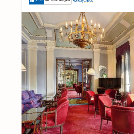
91
%
84 Bewertungen