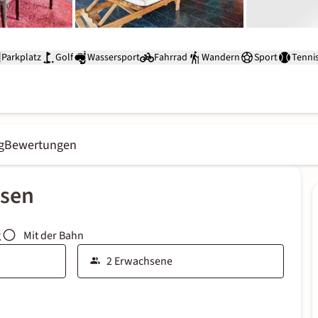
Parkplatz
Golf
Wassersport
Fahrrad
Wandern
Sport
Tenni
g
Bewertungen
ssen
g
Mit der Bahn