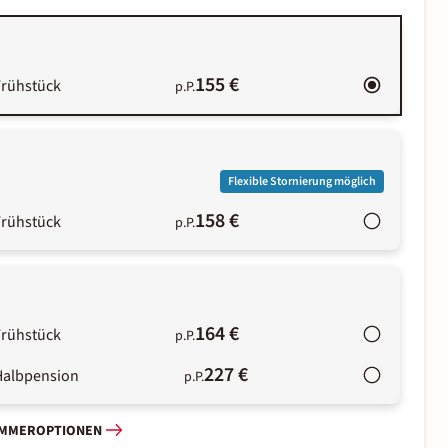
155 €
Frühstück
p.P.
Flexible Stornierung möglich
158 €
Frühstück
p.P.
164 €
Frühstück
p.P.
227 €
Halbpension
p.P.
IMMEROPTIONEN