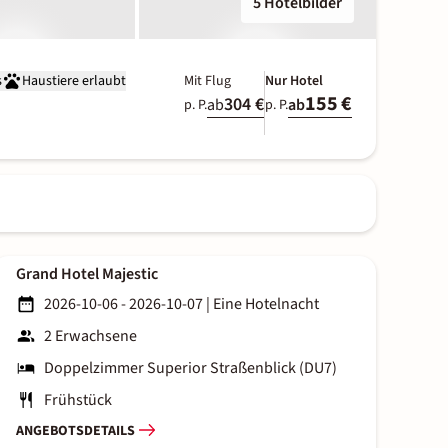
5 Hotelbilder
s
Haustiere erlaubt
Mit Flug
Nur Hotel
155 €
304 €
ab
ab
p. P.
p. P.
Grand Hotel Majestic
2026-10-06 - 2026-10-07
|
Eine Hotelnacht
2 Erwachsene
Doppelzimmer Superior Straßenblick (DU7)
Frühstück
ANGEBOTSDETAILS