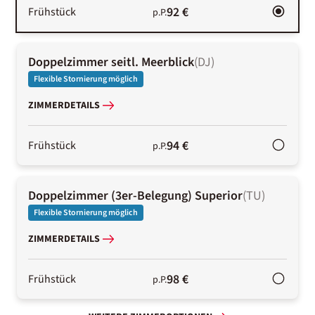
92 €
Frühstück
p.P.
Doppelzimmer seitl. Meerblick
(
DJ
)
Flexible Stornierung möglich
ZIMMERDETAILS
94 €
Frühstück
p.P.
Doppelzimmer (3er-Belegung) Superior
(
TU
)
Flexible Stornierung möglich
ZIMMERDETAILS
98 €
Frühstück
p.P.