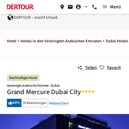
Menü
DERTOUR – macht Urlaub
Ein Unternehmen der
REWE 
Hotel
Hotels in den Vereinigten Arabischen Emiraten
Dubai Hotels
Teilen
Favorit
Nachhaltiges Hotel
Vereinigte Arabische Emirate · Dubai
Grand Mercure Dubai City
84
%
39 Bewertungen