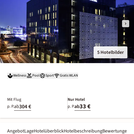
5 Hotelbilder
Wellness
Pool
Sport
Gratis WLAN
Mit Flug
Nur Hotel
33 €
304 €
ab
ab
p. P.
p. P.
Angebot
Lage
Hotelüberblick
Hotelbeschreibung
Bewertungen