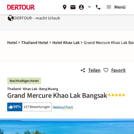
Menü
R – macht Urlaub
Ein Unternehmen der
REWE Group
Hotel
Thailand Hotel
Hotel Khao Lak
Grand Mercure Khao Lak Ba
Teilen
Favorit
Nachhaltiges Hotel
Thailand · Khao Lak · Bang Muang
Grand Mercure Khao Lak Bangsak
98
%
237 Bewertungen