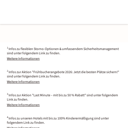
1
Infos zu flexiblen Storno-Optionen & umfassendem Sicherheitsmanagement
sind unter folgendem Link zu finden.
Weitere Informationen
2
Infos zur Aktion "Frühbucherangebote 2026: Jetzt die besten Plätze sichern!"
sind unter folgendem Link zu finden.
Weitere Informationen
3
Infos zur Aktion "Last Minute – mit bis zu 50 % Rabatt" sind unter folgendem
Link zu finden.
Weitere Informationen
4
Infos zu unseren Hotels mit bis zu 100% Kinderermäßigung sind unter
folgendem Link zu finden.