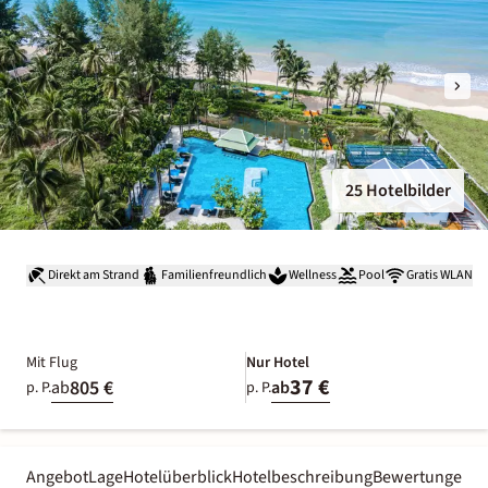
25 Hotelbilder
Direkt am Strand
Familienfreundlich
Wellness
Pool
Gratis WLAN
Mit Flug
Nur Hotel
37 €
805 €
ab
ab
p. P.
p. P.
Angebot
Lage
Hotelüberblick
Hotelbeschreibung
Bewertungen