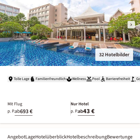
32 Hotelbilder
Tolle Lage
Familienfreundlich
Wellness
Pool
Barrierefreiheit
Go
Mit Flug
Nur Hotel
43 €
693 €
ab
ab
p. P.
p. P.
Angebot
Lage
Hotelüberblick
Hotelbeschreibung
Bewertungen