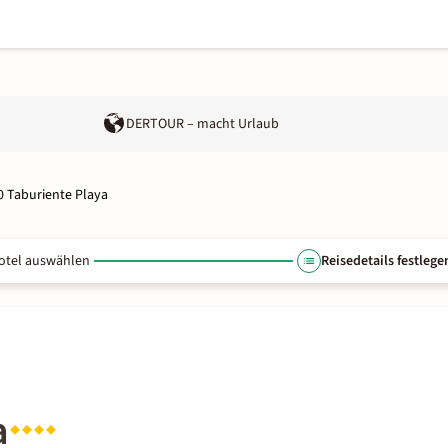
DERTOUR – macht Urlaub
0 Taburiente Playa
otel auswählen
Reisedetails festlege
a