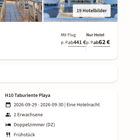
19 Hotelbilder
Mit Flug
Nur Hotel
62 €
441 €
ab
ab
p. P.
p. P.
H10 Taburiente Playa
2026-09-29 - 2026-09-30
|
Eine Hotelnacht
2 Erwachsene
Doppelzimmer (DZ)
Frühstück