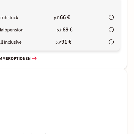
66 €
Frühstück
p.P.
69 €
Halbpension
p.P.
91 €
ll Inclusive
p.P.
IMMEROPTIONEN