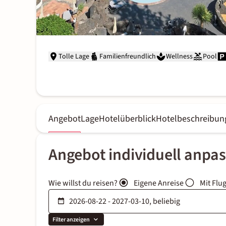
Tolle Lage
Familienfreundlich
Wellness
Pool
Angebot
Lage
Hotelüberblick
Hotelbeschreibun
Angebot individuell anpa
Wie willst du reisen?
Eigene Anreise
Mit Flu
Filter anzeigen