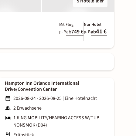
5 Hotelbilder
Mit Flug
Nur Hotel
41 €
749 €
ab
ab
p. P.
p. P.
Hampton Inn Orlando International
Drive/Convention Center
2026-08-24 - 2026-08-25
|
Eine Hotelnacht
2 Erwachsene
1 KING MOBILITY/HEARING ACCESS W/TUB
NONSMOK (D04)
Frühstück