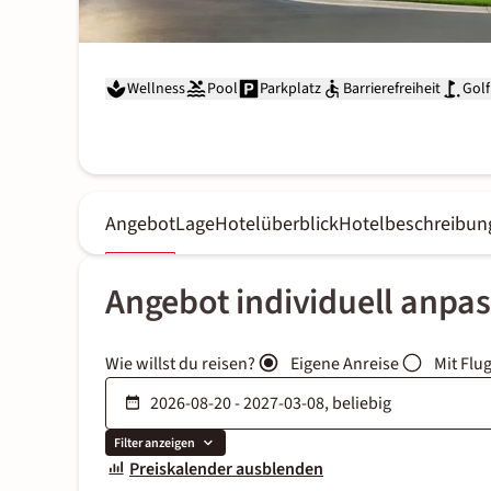
Wellness
Pool
Parkplatz
Barrierefreiheit
Golf
Angebot
Lage
Hotelüberblick
Hotelbeschreibun
Angebot individuell anpa
Wie willst du reisen?
Eigene Anreise
Mit Flu
Filter anzeigen
Preiskalender ausblenden