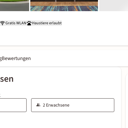
Gratis WLAN
Haustiere erlaubt
g
Bewertungen
ssen
g