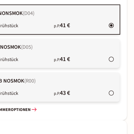
B NONSMOK
(
D04
)
41 €
Frühstück
p.P.
R NOSMOK
(
D05
)
41 €
Frühstück
p.P.
UB NOSMOK
(
R00
)
43 €
Frühstück
p.P.
IMMEROPTIONEN