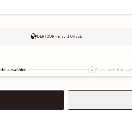
DERTOUR – macht Urlaub
otel auswählen
Reisedetails festlege