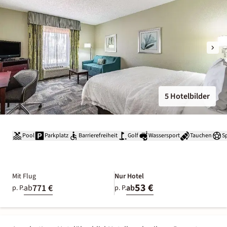
5 Hotelbilder
Pool
Parkplatz
Barrierefreiheit
Golf
Wassersport
Tauchen
S
Mit Flug
Nur Hotel
53 €
771 €
ab
ab
p. P.
p. P.