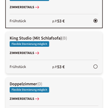
ZIMMERDETAILS
53 €
Frühstück
p.P.
King Studio (Mit Schlafsofa)
(
B
)
Flexible Stornierung möglich
ZIMMERDETAILS
53 €
Frühstück
p.P.
Doppelzimmer
(
D
)
Flexible Stornierung möglich
ZIMMERDETAILS