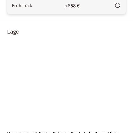
58 €
Frühstück
p.P.
Lage