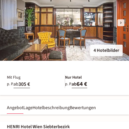
4 Hotelbilder
Mit Flug
Nur Hotel
64 €
305 €
ab
ab
p. P.
p. P.
Angebot
Lage
Hotelbeschreibung
Bewertungen
HENRI Hotel Wien Siebterbezirk