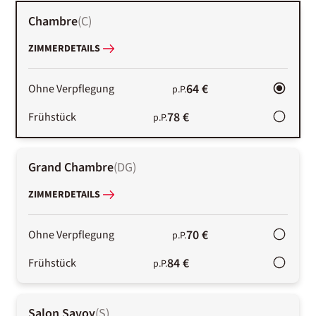
Chambre
(
C
)
ZIMMERDETAILS
64 €
Ohne Verpflegung
p.P.
78 €
Frühstück
p.P.
Grand Chambre
(
DG
)
ZIMMERDETAILS
70 €
Ohne Verpflegung
p.P.
84 €
Frühstück
p.P.
Salon Savoy
(
S
)