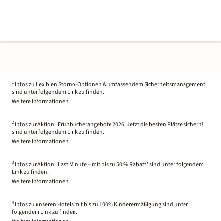
1
Infos zu flexiblen Storno-Optionen & umfassendem Sicherheitsmanagement
sind unter folgendem Link zu finden.
Weitere Informationen
2
Infos zur Aktion "Frühbucherangebote 2026: Jetzt die besten Plätze sichern!"
sind unter folgendem Link zu finden.
Weitere Informationen
3
Infos zur Aktion "Last Minute – mit bis zu 50 % Rabatt" sind unter folgendem
Link zu finden.
Weitere Informationen
4
Infos zu unseren Hotels mit bis zu 100% Kinderermäßigung sind unter
folgendem Link zu finden.