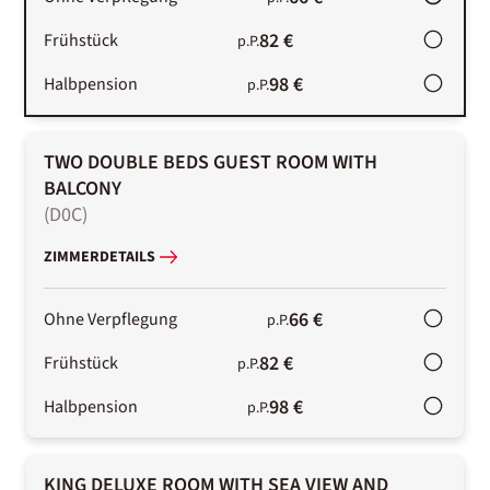
82 €
Frühstück
p.P.
98 €
Halbpension
p.P.
TWO DOUBLE BEDS GUEST ROOM WITH
BALCONY
(
D0C
)
ZIMMERDETAILS
66 €
Ohne Verpflegung
p.P.
82 €
Frühstück
p.P.
98 €
Halbpension
p.P.
KING DELUXE ROOM WITH SEA VIEW AND