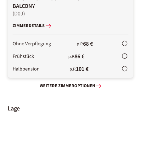
BALCONY
(
D0J
)
ZIMMERDETAILS
68 €
Ohne Verpflegung
p.P.
86 €
Frühstück
p.P.
101 €
Halbpension
p.P.
WEITERE ZIMMEROPTIONEN
Lage