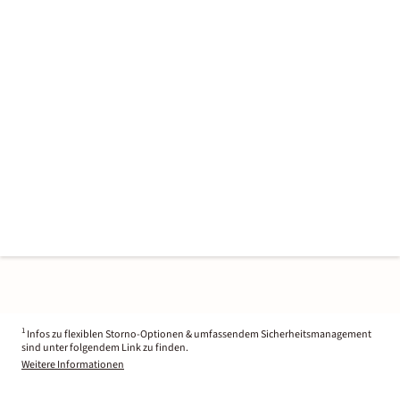
1
Infos zu flexiblen Storno-Optionen & umfassendem Sicherheitsmanagement
sind unter folgendem Link zu finden.
Weitere Informationen