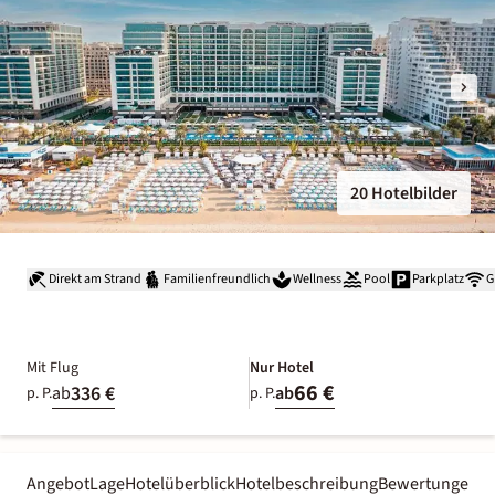
20 Hotelbilder
Direkt am Strand
Familienfreundlich
Wellness
Pool
Parkplatz
G
Mit Flug
Nur Hotel
66 €
336 €
ab
ab
p. P.
p. P.
Angebot
Lage
Hotelüberblick
Hotelbeschreibung
Bewertungen