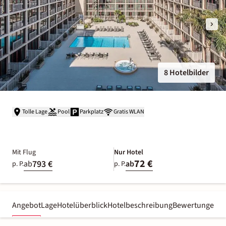
8 Hotelbilder
Tolle Lage
Pool
Parkplatz
Gratis WLAN
Mit Flug
Nur Hotel
72 €
793 €
ab
ab
p. P.
p. P.
Angebot
Lage
Hotelüberblick
Hotelbeschreibung
Bewertungen