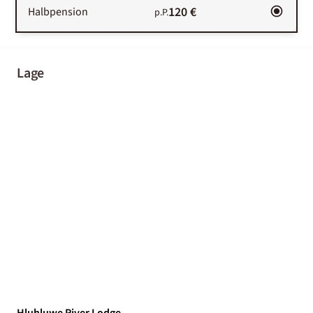
120 €
Halbpension
p.P.
Lage
Hluhluwe River Lodge