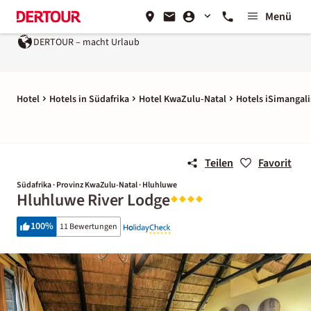
Menü
DERTOUR – macht Urlaub
Hotel
Hotels in Südafrika
Hotel KwaZulu-Natal
Hotels iSimangal
Teilen
Favorit
Südafrika · Provinz KwaZulu-Natal · Hluhluwe
Hluhluwe River Lodge
100
%
11 Bewertungen