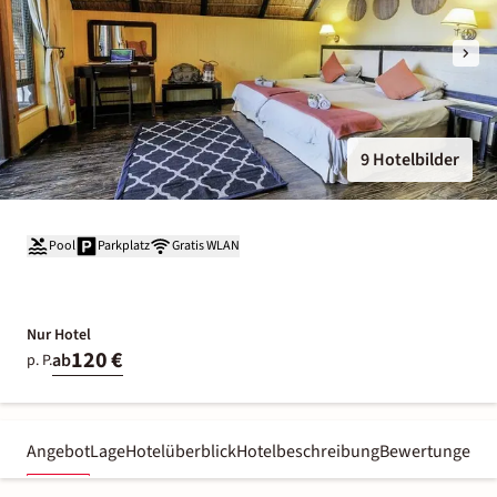
9 Hotelbilder
Pool
Parkplatz
Gratis WLAN
Nur Hotel
120 €
ab
p. P.
Angebot
Lage
Hotelüberblick
Hotelbeschreibung
Bewertungen