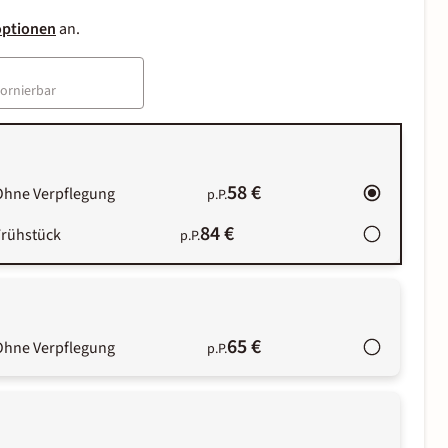
optionen
an.
tornierbar
58 €
Ohne Verpflegung
p.P.
84 €
Frühstück
p.P.
65 €
Ohne Verpflegung
p.P.