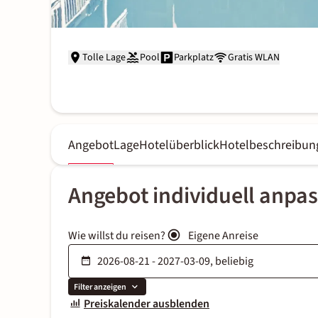
Tolle Lage
Pool
Parkplatz
Gratis WLAN
Angebot
Lage
Hotelüberblick
Hotelbeschreibun
Angebot individuell anpa
Wie willst du reisen?
Eigene Anreise
Filter anzeigen
Preiskalender ausblenden