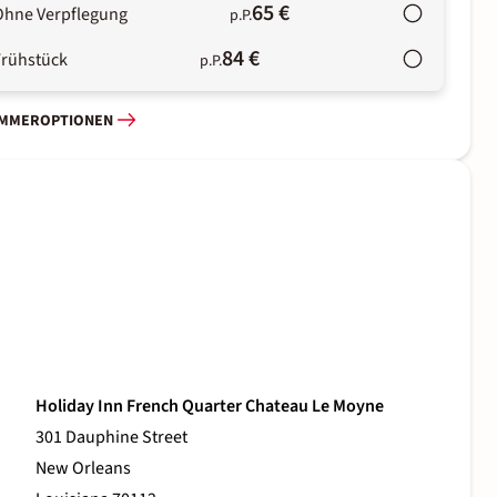
65 €
Ohne Verpflegung
p.P.
84 €
Frühstück
p.P.
IMMEROPTIONEN
Holiday Inn French Quarter Chateau Le Moyne
301 Dauphine Street
New Orleans