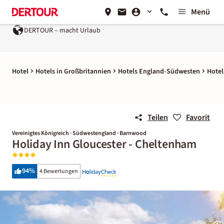
Menü
DERTOUR – macht Urlaub
Hotel
Hotels in Großbritannien
Hotels England-Südwesten
Hote
Teilen
Favorit
Vereinigtes Königreich · Südwestengland · Barnwood
Holiday Inn Gloucester - Cheltenham
94
%
4 Bewertungen