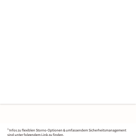
1
Infos zu flexiblen Storno-Optionen & umfassendem Sicherheitsmanagement
sind unter folgendem Link zu finden.