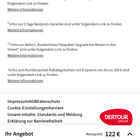
folgendem Link zu finden.
Weitere Informationen
9
Infos zur 3 Tage Bestpreis-Garantie sind unter folgendem Link zu finden.
Weitere Informationen
11
Infos zur Aktion „Kostenfreies Flexpaket-Upgrade bei Reisen in den
Orient“ sind unter folgendem Link zu finden:
Weitere Informationen
*Infos zum Kundenportal-Rabattgutschein mit Ersparnis von bis zu 300 € sind
unter folgendem Link zu finden:
Weitere Informationen
Impressum
AGB
Datenschutz
Cookie-Einstellungen
Karriere
Unsere Inhalte: Standards und Meldung
Erklärung zur Barrierefreiheit
Individuelle Reiseplanung mit einem
122 €
Ihr Angebot
Reiseexperten
Reisepreis