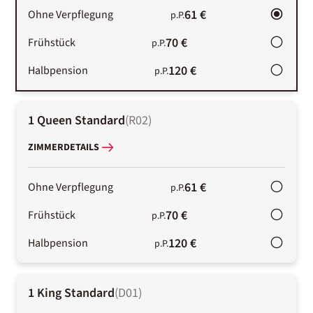
61 €
Ohne Verpflegung
p.P.
70 €
Frühstück
p.P.
120 €
Halbpension
p.P.
1 Queen Standard
(
R02
)
ZIMMERDETAILS
61 €
Ohne Verpflegung
p.P.
70 €
Frühstück
p.P.
120 €
Halbpension
p.P.
1 King Standard
(
D01
)