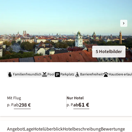
5 Hotelbilder
Familienfreundlich
Pool
Parkplatz
Barrierefreiheit
Haustiere erlau
Mit Flug
Nur Hotel
61 €
298 €
ab
ab
p. P.
p. P.
Angebot
Lage
Hotelüberblick
Hotelbeschreibung
Bewertungen