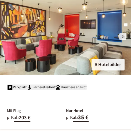
5 Hotelbilder
Parkplatz
Barrierefreiheit
Haustiere erlaubt
Mit Flug
Nur Hotel
35 €
203 €
ab
ab
p. P.
p. P.