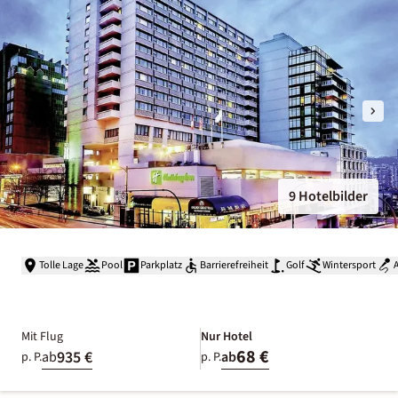
9 Hotelbilder
Tolle Lage
Pool
Parkplatz
Barrierefreiheit
Golf
Wintersport
Mit Flug
Nur Hotel
68 €
935 €
ab
ab
p. P.
p. P.