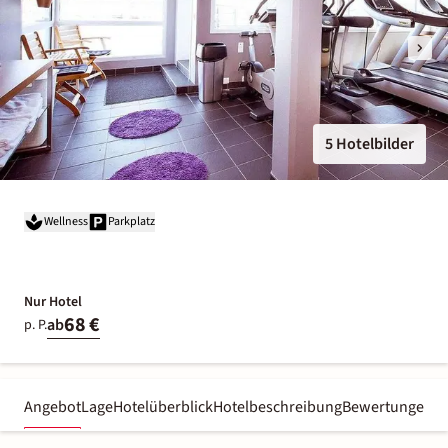
5 Hotelbilder
Wellness
Parkplatz
Nur Hotel
68 €
ab
p. P.
Angebot
Lage
Hotelüberblick
Hotelbeschreibung
Bewertungen