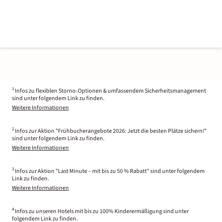
1
Infos zu flexiblen Storno-Optionen & umfassendem Sicherheitsmanagement
sind unter folgendem Link zu finden.
Weitere Informationen
2
Infos zur Aktion "Frühbucherangebote 2026: Jetzt die besten Plätze sichern!"
sind unter folgendem Link zu finden.
Weitere Informationen
3
Infos zur Aktion "Last Minute – mit bis zu 50 % Rabatt" sind unter folgendem
Link zu finden.
Weitere Informationen
4
Infos zu unseren Hotels mit bis zu 100% Kinderermäßigung sind unter
folgendem Link zu finden.