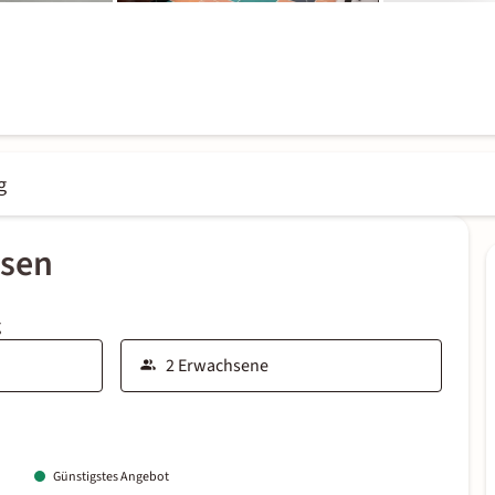
g
ssen
g
Günstigstes Angebot