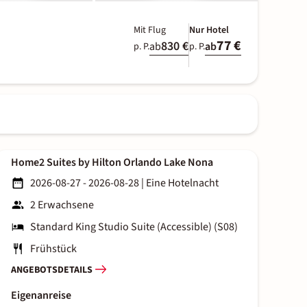
Mit Flug
Nur Hotel
77 €
830 €
ab
ab
p. P.
p. P.
Home2 Suites by Hilton Orlando Lake Nona
2026-08-27 - 2026-08-28
|
Eine Hotelnacht
2 Erwachsene
Standard King Studio Suite (Accessible) (S08)
Frühstück
ANGEBOTSDETAILS
Eigenanreise