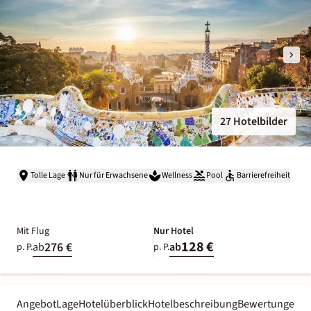
27 Hotelbilder
Tolle Lage
Nur für Erwachsene
Wellness
Pool
Barrierefreiheit
Mit Flug
Nur Hotel
128 €
276 €
ab
ab
p. P.
p. P.
Angebot
Lage
Hotelüberblick
Hotelbeschreibung
Bewertungen