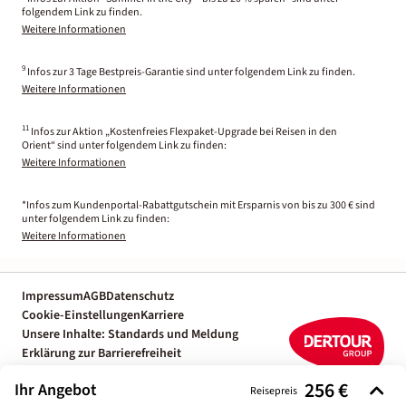
folgendem Link zu finden.
Weitere Informationen
9
Infos zur 3 Tage Bestpreis-Garantie sind unter folgendem Link zu finden.
Weitere Informationen
11
Infos zur Aktion „Kostenfreies Flexpaket-Upgrade bei Reisen in den
Orient“ sind unter folgendem Link zu finden:
Weitere Informationen
*Infos zum Kundenportal-Rabattgutschein mit Ersparnis von bis zu 300 € sind
unter folgendem Link zu finden:
Weitere Informationen
Impressum
AGB
Datenschutz
Cookie-Einstellungen
Karriere
Unsere Inhalte: Standards und Meldung
Erklärung zur Barrierefreiheit
Individuelle Reiseplanung mit einem
256 €
Ihr Angebot
Reiseexperten
Reisepreis