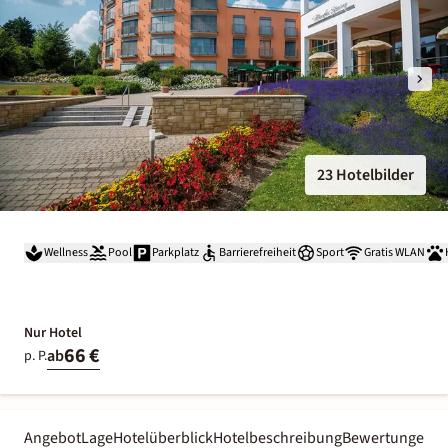
23 Hotelbilder
Wellness
Pool
Parkplatz
Barrierefreiheit
Sport
Gratis WLAN
Nur Hotel
66 €
ab
p. P.
Angebot
Lage
Hotelüberblick
Hotelbeschreibung
Bewertungen