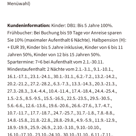
Menüwahl)
Kundeninformation:
Kinder: DB1: Bis 5 Jahre 100%.
Frühbucher: Bei Buchung bis 59 Tage vor Anreise sparen
Sie 10% (maximaler Aufenthalt 6 Nächte). Halbpension (H):
+ EUR 39, Kinder bis 5 Jahre inklusive, Kinder von 6 bis 11
Jahren 50%, Kinder von 12 bis 15 Jahren 50%.
Spartermine: 7=6 bei Aufenthalt vom 2.1.-30.11.
Mindestaufenthalt: 2 Nächte vom 2.1.-3.1., 9.1.-10.1.,
16.1.-17.1., 23.1.-24.1., 30.1.-31.1., 6.2.-7.2., 13.2.-14.2.,
20.2.-21.2., 27.2.-28.2., 6.3.-7.3., 13.3.-14.3., 20.3.-21.3.,
27.3.-28.3., 3.4.-4.4., 10.4.-11.4., 17.4.-18.4., 24.4.-25.4.,
1.5.-2.5., 8.5.-9.5., 15.5.-16.5., 22.5.-23.5., 29.5.-30.5.,
5.6.-6.6., 12.6.-13.6., 19.6.-20.6., 26.6.-27.6., 3.7.-4.7.,
10.7.-11.7., 17.7.-18.7., 24.7.-25.7., 31.7.-1.8., 7.8.-8.8.,
14.8.-15.8., 21.8.-22.8., 28.8.-29.8., 4.9.-5.9., 11.9.-12.9.,
18.9.-19.9., 25.9.-26.9., 2.10.-3.10., 9.10.-10.10.,
16.10.-17.10., 23.10.-24.10., 30.10.-31.10., 6.11.-7.11.,