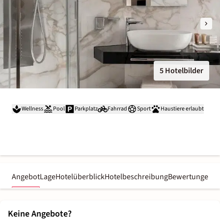
5 Hotelbilder
Wellness
Pool
Parkplatz
Fahrrad
Sport
Haustiere erlaubt
Angebot
Lage
Hotelüberblick
Hotelbeschreibung
Bewertungen
Keine Angebote?