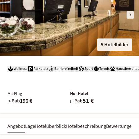
5 Hotelbilder
Wellness
Parkplatz
Barrierefreiheit
Sport
Tennis
Haustiere erla
Mit Flug
Nur Hotel
51 €
196 €
ab
ab
p. P.
p. P.
Angebot
Lage
Hotelüberblick
Hotelbeschreibung
Bewertungen