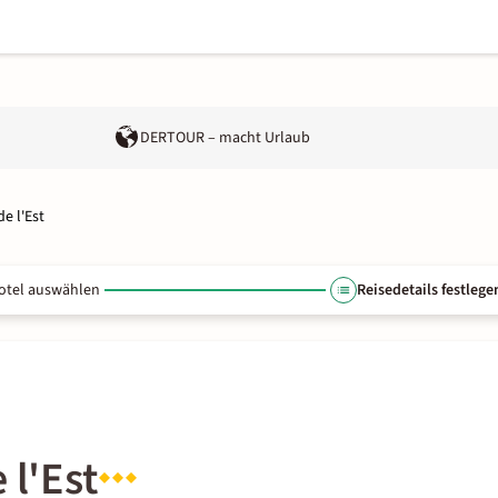
DERTOUR – macht Urlaub
e l'Est
otel auswählen
Reisedetails festlege
 l'Est