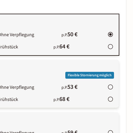
50 €
Ohne Verpflegung
p.P.
64 €
Frühstück
p.P.
Flexible Stornierung möglich
53 €
Ohne Verpflegung
p.P.
68 €
Frühstück
p.P.
59 €