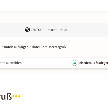
DERTOUR – macht Urlaub
n
Hotels auf Rügen
Hotel Garni Meeresgruß
otel auswählen
Reisedetails festlege
ruß