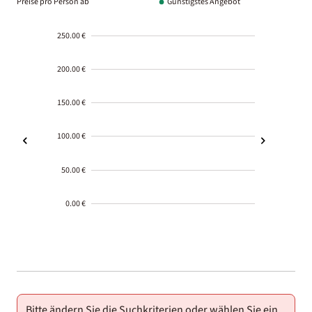
Preise pro Person ab
Günstigstes Angebot
250.00 €
200.00 €
150.00 €
100.00 €
50.00 €
0.00 €
2000-
01-02
Bitte ändern Sie die Suchkriterien oder wählen Sie ein