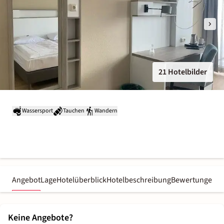
21 Hotelbilder
Wassersport
Tauchen
Wandern
Angebot
Lage
Hotelüberblick
Hotelbeschreibung
Bewertungen
Keine Angebote?