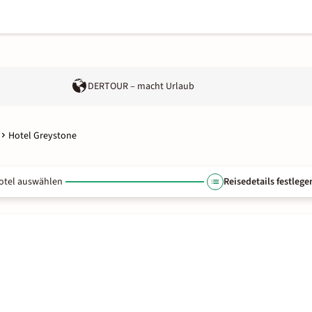
DERTOUR – macht Urlaub
Hotel Greystone
otel auswählen
Reisedetails festlege