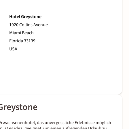
Hotel Greystone
1920 Collins Avenue
Miami Beach
Florida 33139
USA
Greystone
 Erwachsenenhotel, das unvergessliche Erlebnisse möglich
ist es ideal geeignet, um einen aufregenden Urlaub zu