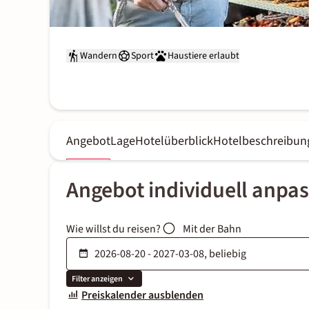
Wandern
Sport
Haustiere erlaubt
Angebot
Lage
Hotelüberblick
Hotelbeschreibun
Angebot individuell anpa
Wie willst du reisen?
Mit der Bahn
Filter anzeigen
Preiskalender ausblenden