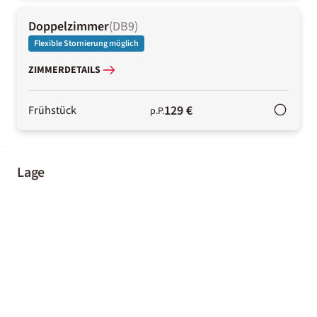
Doppelzimmer
(
DB9
)
Flexible Stornierung möglich
ZIMMERDETAILS
129 €
Frühstück
p.P.
Lage