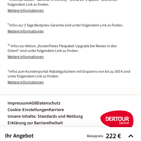
folgendem Link zu finden.
Weitere Informationen
9
Infos zur 3 Tage Bestpreis-Garantie sind unter folgendem Link zu finden.
Weitere Informationen
11
Infos zur Aktion „Kostenfreies Flexpaket-Upgrade bei Reisen in den
Orient“ sind unter folgendem Link zu finden:
Weitere Informationen
*Infos zum Kundenportal-Rabattgutschein mit Ersparnis von bis zu 300 € sind
unter folgendem Link zu finden:
Weitere Informationen
Impressum
AGB
Datenschutz
Cookie-Einstellungen
Karriere
Unsere Inhalte: Standards und Meldung
Erklärung zur Barrierefreiheit
Individuelle Reiseplanung mit einem
222 €
Ihr Angebot
Reiseexperten
Reisepreis