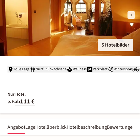
5 Hotelbilder
Tolle Lage
Nur für Erwachsene
Wellness
Parkplatz
Wintersport
Nur Hotel
111 €
ab
p. P.
Angebot
Lage
Hotelüberblick
Hotelbeschreibung
Bewertungen