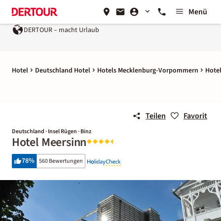
Menü
DERTOUR – macht Urlaub
Hotel
Deutschland Hotel
Hotels Mecklenburg-Vorpommern
Hotel
Teilen
Favorit
Deutschland · Insel Rügen · Binz
Hotel Meersinn
78
%
560 Bewertungen