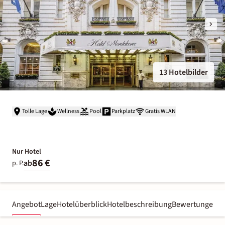
13 Hotelbilder
Tolle Lage
Wellness
Pool
Parkplatz
Gratis WLAN
Nur Hotel
86 €
ab
p. P.
Angebot
Lage
Hotelüberblick
Hotelbeschreibung
Bewertungen