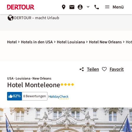
Menü
DERTOUR – macht Urlaub
Ein Unternehmen der
REWE G
Hotel
Hotels in den USA
Hotel Louisiana
Hotel New Orleans
Hot
Teilen
Favorit
USA · Louisiana · New Orleans
Hotel Monteleone
82
%
8 Bewertungen