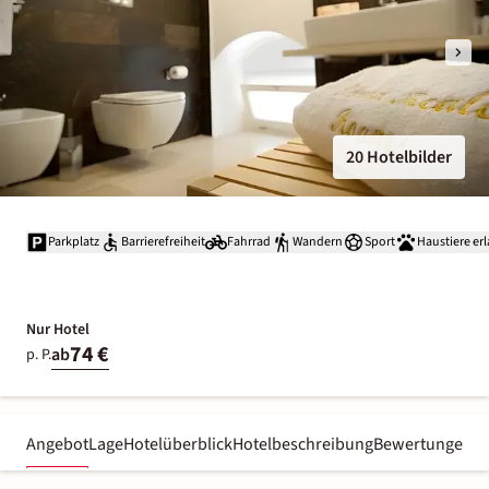
20 Hotelbilder
Parkplatz
Barrierefreiheit
Fahrrad
Wandern
Sport
Haustiere er
Nur Hotel
74 €
ab
p. P.
Angebot
Lage
Hotelüberblick
Hotelbeschreibung
Bewertungen