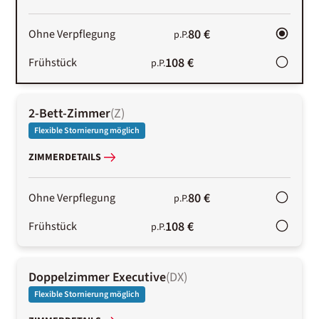
80 €
Ohne Verpflegung
p.P.
108 €
Frühstück
p.P.
2-Bett-Zimmer
(
Z
)
Flexible Stornierung möglich
ZIMMERDETAILS
80 €
Ohne Verpflegung
p.P.
108 €
Frühstück
p.P.
Doppelzimmer Executive
(
DX
)
Flexible Stornierung möglich