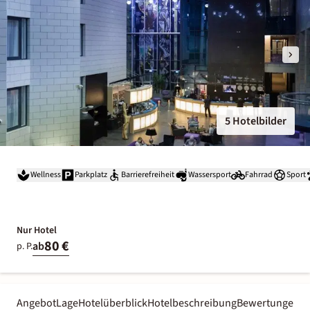
5 Hotelbilder
Wellness
Parkplatz
Barrierefreiheit
Wassersport
Fahrrad
Sport
Nur Hotel
80 €
ab
p. P.
Angebot
Lage
Hotelüberblick
Hotelbeschreibung
Bewertungen