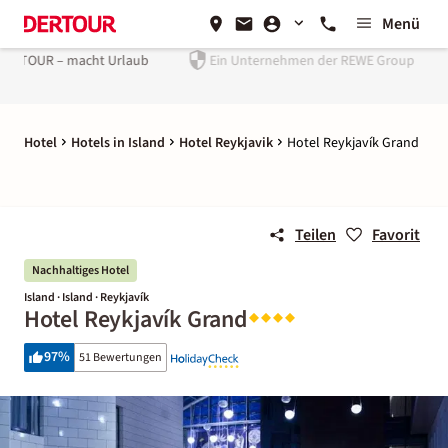
Menü
Urlaub
Ein Unternehmen der
REWE Group
Hotel
Hotels in Island
Hotel Reykjavik
Hotel Reykjavík Grand
Teilen
Favorit
Nachhaltiges Hotel
Island · Island · Reykjavík
Hotel Reykjavík Grand
97
%
51 Bewertungen