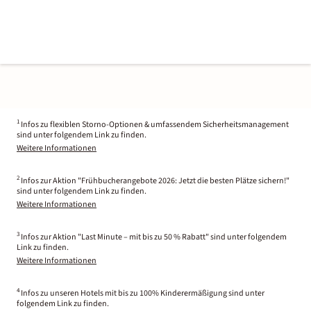
1
Infos zu flexiblen Storno-Optionen & umfassendem Sicherheitsmanagement
sind unter folgendem Link zu finden.
Weitere Informationen
2
Infos zur Aktion "Frühbucherangebote 2026: Jetzt die besten Plätze sichern!"
sind unter folgendem Link zu finden.
Weitere Informationen
3
Infos zur Aktion "Last Minute – mit bis zu 50 % Rabatt" sind unter folgendem
Link zu finden.
Weitere Informationen
4
Infos zu unseren Hotels mit bis zu 100% Kinderermäßigung sind unter
folgendem Link zu finden.