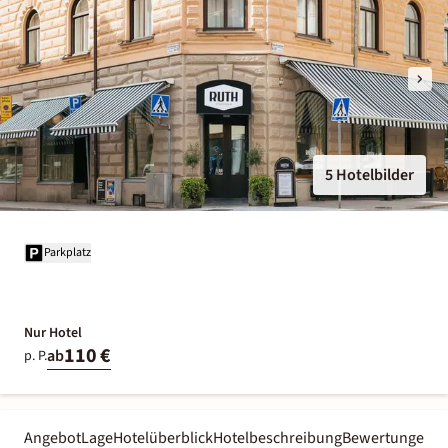
5 Hotelbilder
Parkplatz
Nur Hotel
110 €
ab
p. P.
Angebot
Lage
Hotelüberblick
Hotelbeschreibung
Bewertungen