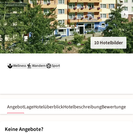
10 Hotelbilder
Wellness
Wandern
Sport
Angebot
Lage
Hotelüberblick
Hotelbeschreibung
Bewertungen
Keine Angebote?