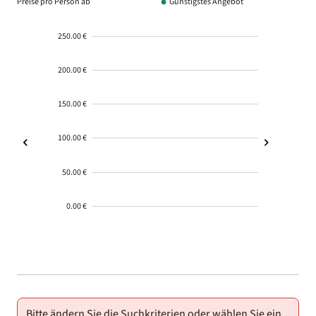
Preise pro Person ab
Günstigstes Angebot
250.00 €
200.00 €
150.00 €
100.00 €
50.00 €
0.00 €
2000-
01-02
Bitte ändern Sie die Suchkriterien oder wählen Sie ein