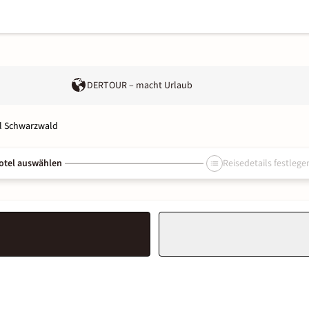
DERTOUR – macht Urlaub
l Schwarzwald
otel auswählen
Reisedetails festlege