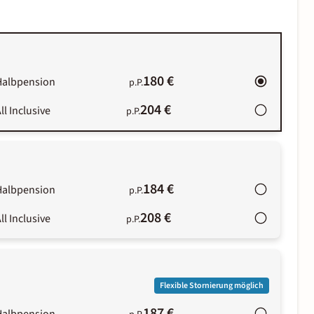
180 €
Halbpension
p.P.
204 €
ll Inclusive
p.P.
184 €
Halbpension
p.P.
208 €
ll Inclusive
p.P.
Flexible Stornierung möglich
187 €