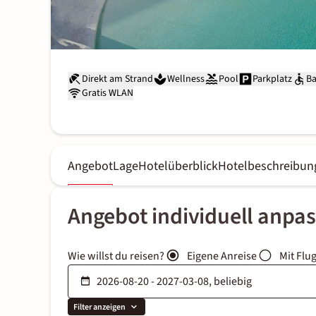
Direkt am Strand
Wellness
Pool
Parkplatz
Ba
Gratis WLAN
Angebot
Lage
Hotelüberblick
Hotelbeschreibun
Angebot individuell anpa
Wie willst du reisen?
Eigene Anreise
Mit Flu
Filter anzeigen