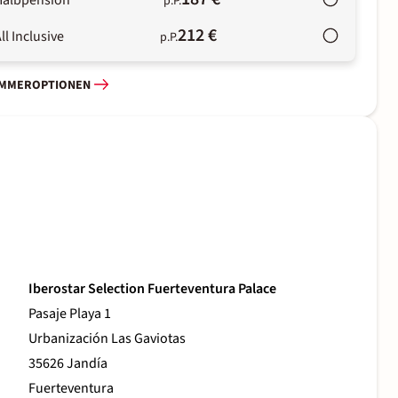
Halbpension
p.P.
212 €
ll Inclusive
p.P.
IMMEROPTIONEN
Iberostar Selection Fuerteventura Palace
Pasaje Playa 1
Urbanización Las Gaviotas
35626 Jandía
Fuerteventura