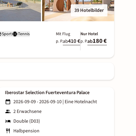
39 Hotelbilder
Sport
Tennis
Mit Flug
Nur Hotel
180 €
410 €
ab
ab
p. P.
p. P.
Iberostar Selection Fuerteventura Palace
2026-09-09 - 2026-09-10
|
Eine Hotelnacht
2 Erwachsene
Double (D03)
Halbpension