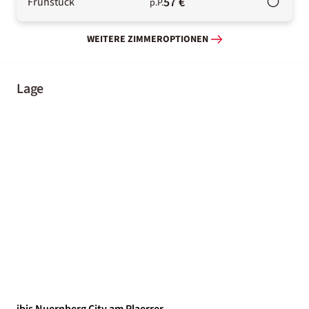
57 €
Frühstück
p.P.
WEITERE ZIMMEROPTIONEN
Lage
ibis Nuernberg City am Plaerrer