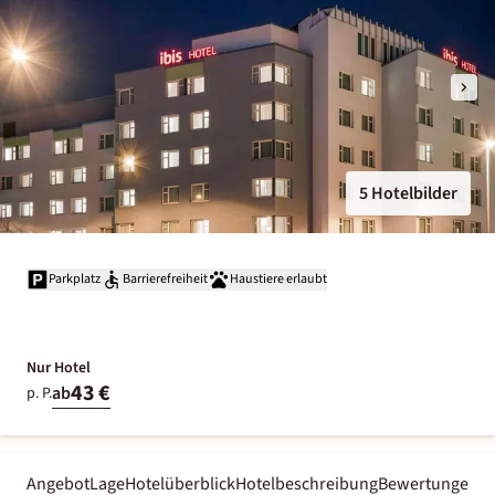
5 Hotelbilder
Parkplatz
Barrierefreiheit
Haustiere erlaubt
Nur Hotel
43 €
ab
p. P.
Angebot
Lage
Hotelüberblick
Hotelbeschreibung
Bewertungen