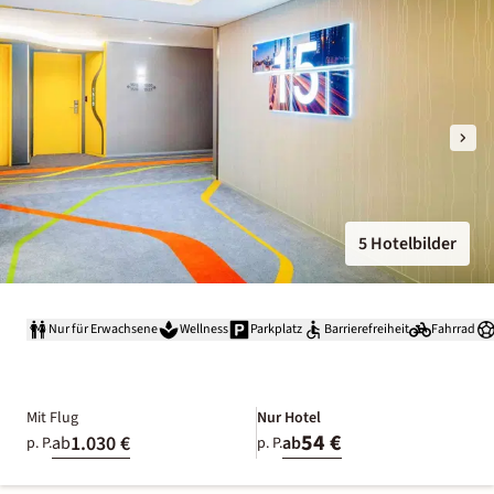
5 Hotelbilder
Nur für Erwachsene
Wellness
Parkplatz
Barrierefreiheit
Fahrrad
Mit Flug
Nur Hotel
54 €
1.030 €
ab
ab
p. P.
p. P.