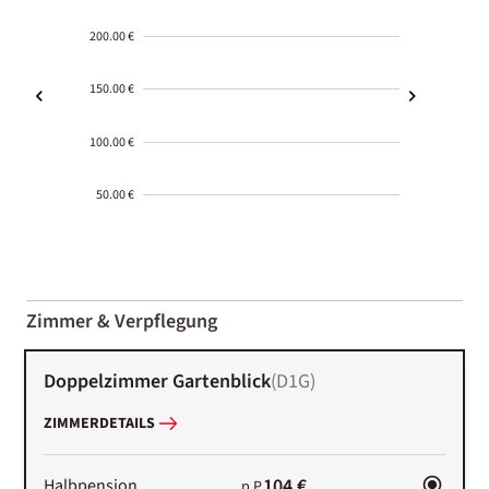
200.00 €
150.00 €
100.00 €
50.00 €
2000-
01-02
Zimmer & Verpflegung
Doppelzimmer Gartenblick
(
D1G
)
ZIMMERDETAILS
104 €
Halbpension
p.P.