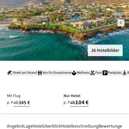
36 Hotelbilder
Direkt am Strand
Nur für Erwachsene
Wellness
Pool
Parkplatz
B
Mit Flug
Nur Hotel
104 €
345 €
ab
ab
p. P.
p. P.
Angebot
Lage
Hotelüberblick
Hotelbeschreibung
Bewertungen