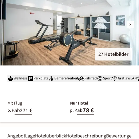
27 Hotelbilder
Wellness
Parkplatz
Barrierefreiheit
Fahrrad
Sport
Gratis WLAN
Mit Flug
Nur Hotel
78 €
271 €
ab
ab
p. P.
p. P.
Angebot
Lage
Hotelüberblick
Hotelbeschreibung
Bewertungen