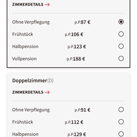
ZIMMERDETAILS
87 €
Ohne Verpflegung
p.P.
106 €
Frühstück
p.P.
123 €
Halbpension
p.P.
188 €
Vollpension
p.P.
Doppelzimmer
(
D
)
ZIMMERDETAILS
91 €
Ohne Verpflegung
p.P.
112 €
Frühstück
p.P.
129 €
Halbpension
p.P.