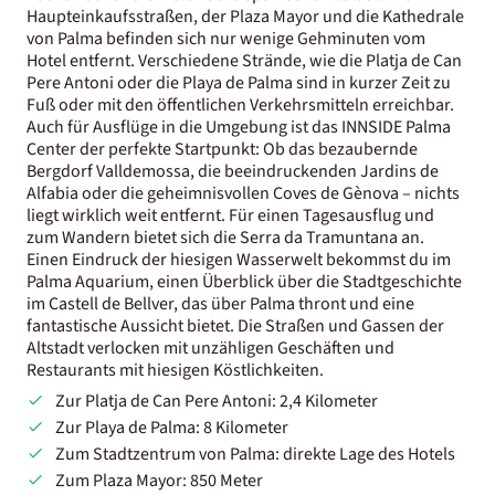
Haupteinkaufsstraßen, der Plaza Mayor und die Kathedrale
von Palma befinden sich nur wenige Gehminuten vom
Hotel entfernt. Verschiedene Strände, wie die Platja de Can
Pere Antoni oder die Playa de Palma sind in kurzer Zeit zu
Fuß oder mit den öffentlichen Verkehrsmitteln erreichbar.
Auch für Ausflüge in die Umgebung ist das INNSIDE Palma
Center der perfekte Startpunkt: Ob das bezaubernde
Bergdorf Valldemossa, die beeindruckenden Jardins de
Alfabia oder die geheimnisvollen Coves de Gènova – nichts
liegt wirklich weit entfernt. Für einen Tagesausflug und
zum Wandern bietet sich die Serra da Tramuntana an.
Einen Eindruck der hiesigen Wasserwelt bekommst du im
Palma Aquarium, einen Überblick über die Stadtgeschichte
im Castell de Bellver, das über Palma thront und eine
fantastische Aussicht bietet. Die Straßen und Gassen der
Altstadt verlocken mit unzähligen Geschäften und
Restaurants mit hiesigen Köstlichkeiten.
Zur Platja de Can Pere Antoni: 2,4 Kilometer
Zur Playa de Palma: 8 Kilometer
Zum Stadtzentrum von Palma: direkte Lage des Hotels
Zum Plaza Mayor: 850 Meter