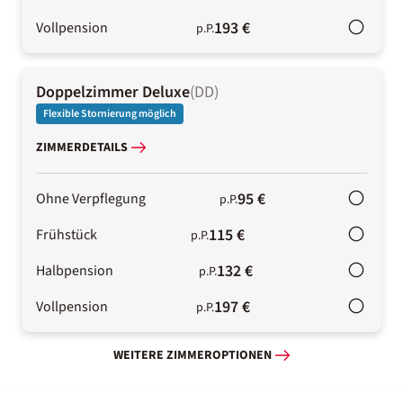
193 €
Vollpension
p.P.
Doppelzimmer Deluxe
(
DD
)
Flexible Stornierung möglich
ZIMMERDETAILS
95 €
Ohne Verpflegung
p.P.
115 €
Frühstück
p.P.
132 €
Halbpension
p.P.
197 €
Vollpension
p.P.
WEITERE ZIMMEROPTIONEN