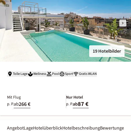
19 Hotelbilder
Tolle Lage
Wellness
Pool
Sport
Gratis WLAN
Mit Flug
Nur Hotel
87 €
266 €
ab
ab
p. P.
p. P.
Angebot
Lage
Hotelüberblick
Hotelbeschreibung
Bewertungen