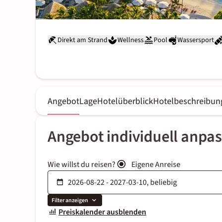
Direkt am Strand
Wellness
Pool
Wassersport
Angebot
Lage
Hotelüberblick
Hotelbeschreibun
Angebot individuell anpa
Wie willst du reisen?
Eigene Anreise
Filter anzeigen
Preiskalender ausblenden