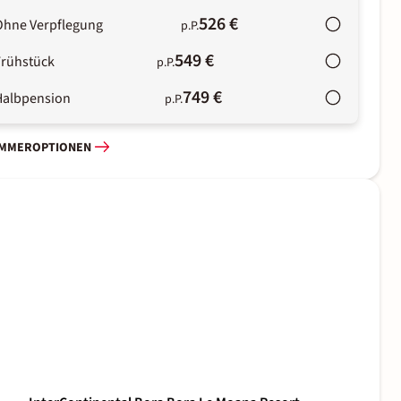
526 €
Ohne Verpflegung
p.P.
549 €
Frühstück
p.P.
749 €
Halbpension
p.P.
IMMEROPTIONEN