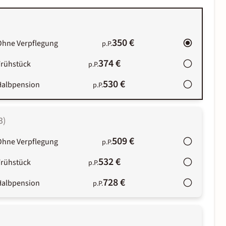
350 €
Ohne Verpflegung
p.P.
374 €
Frühstück
p.P.
530 €
Halbpension
p.P.
3
)
509 €
Ohne Verpflegung
p.P.
532 €
Frühstück
p.P.
728 €
Halbpension
p.P.