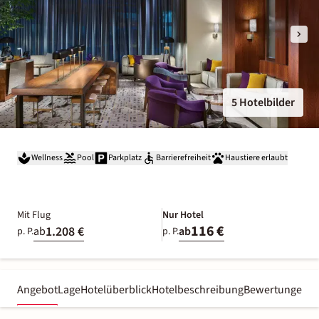
5 Hotelbilder
Wellness
Pool
Parkplatz
Barrierefreiheit
Haustiere erlaubt
Mit Flug
Nur Hotel
116 €
1.208 €
ab
ab
p. P.
p. P.
Angebot
Lage
Hotelüberblick
Hotelbeschreibung
Bewertungen