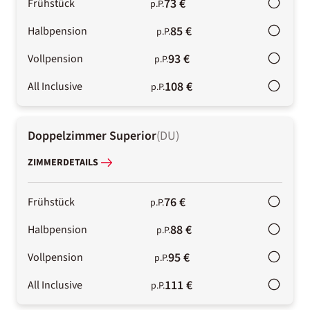
73 €
Frühstück
p.P.
85 €
Halbpension
p.P.
93 €
Vollpension
p.P.
108 €
All Inclusive
p.P.
Doppelzimmer Superior
(
DU
)
ZIMMERDETAILS
76 €
Frühstück
p.P.
88 €
Halbpension
p.P.
95 €
Vollpension
p.P.
111 €
All Inclusive
p.P.