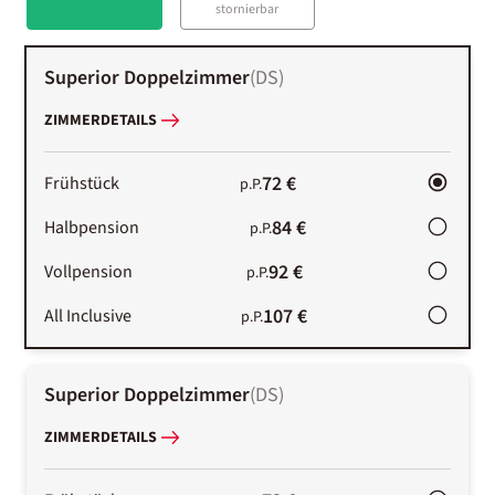
stornierbar
Superior Doppelzimmer
(
DS
)
ZIMMERDETAILS
72 €
Frühstück
p.P.
84 €
Halbpension
p.P.
92 €
Vollpension
p.P.
107 €
All Inclusive
p.P.
Superior Doppelzimmer
(
DS
)
ZIMMERDETAILS