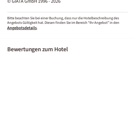
© GIATA GmbH 1996 - 2026
Bitte beachten Sie bei einer Buchung, dass nur die Hotelbeschreibung des
Angebots Gültigkeit hat. Diesen finden Sie im Bereich “Ihr Angebot” in den
Angebotsdetails
.
Bewertungen zum Hotel