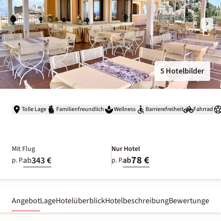
5 Hotelbilder
Tolle Lage
Familienfreundlich
Wellness
Barrierefreiheit
Fahrrad
Mit Flug
Nur Hotel
78 €
343 €
ab
ab
p. P.
p. P.
Angebot
Lage
Hotelüberblick
Hotelbeschreibung
Bewertungen