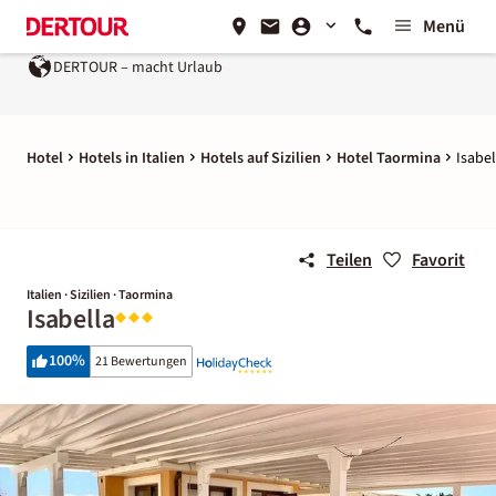
Menü
DERTOUR – macht Urlaub
Hotel
Hotels in Italien
Hotels auf Sizilien
Hotel Taormina
Isabel
Teilen
Favorit
Italien · Sizilien · Taormina
Isabella
100
%
21 Bewertungen