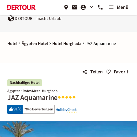
Menü
DERTOUR – macht Urlaub
Ein Unternehmen der
REWE Group
Hotel
Ägypten Hotel
Hotel Hurghada
JAZ Aquamarine
Teilen
Favorit
Nachhaltiges Hotel
Ägypten · Rotes Meer · Hurghada
JAZ Aquamarine
91
%
7046 Bewertungen