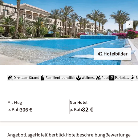
42 Hotelbilder
Direkt am Strand
Familienfreundlich
Wellness
Pool
Parkplatz
B
Mit Flug
Nur Hotel
82 €
306 €
ab
ab
p. P.
p. P.
Angebot
Lage
Hotelüberblick
Hotelbeschreibung
Bewertungen